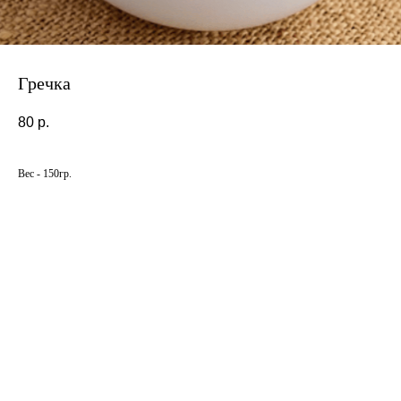
Гречка
80
р.
Вес - 150гр.