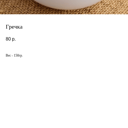
Гречка
80
р.
Вес - 150гр.